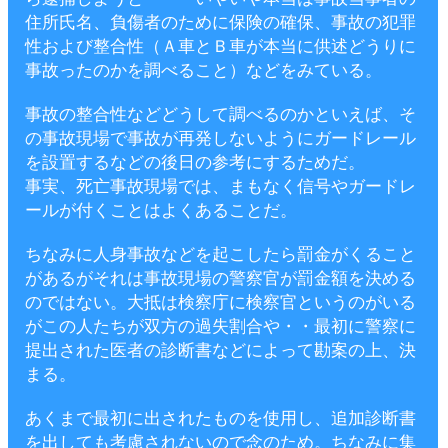
住所氏名、負傷者のために保険の確保、事故の犯罪
性および整合性（Ａ車とＢ車が本当に供述どうりに
事故ったのかを調べること）などをみている。
事故の整合性などどうして調べるのかといえば、そ
の事故現場で事故が再発しないようにガードレール
を設置するなどの後日の参考にするためだ。
事実、死亡事故現場では、まもなく信号やガードレ
ールが付くことはよくあることだ。
ちなみに人身事故などを起こしたら罰金がくること
があるがそれは事故現場の警察官が罰金額を決める
のではない。大抵は検察庁に検察官というのがいる
がこの人たちが双方の過失割合や・・最初に警察に
提出された医者の診断書などによって勘案の上、決
まる。
あくまで最初に出されたものを使用し、追加診断書
を出しても考慮されないので念のため。ちなみに集