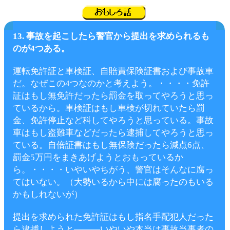
13. 事故を起こしたら警官から提出を求められるも
のが4つある。
運転免許証と車検証、自賠責保険証書および事故車
だ。なぜこの4つなのかと考えよう。・・・・免許
証はもし無免許だったら罰金を取ってやろうと思っ
ているから。
車検証はもし車検が切れていたら罰
金、免許停止など科してやろうと思っている。事故
車はもし盗難車などだったら逮捕してやろうと思っ
ている。自倍証書はもし無保険だったら減点6点、
罰金5万円をまきあげようとおもっているか
ら。・・・・いやいやちがう、警官はそんなに腐っ
てはいない。（大勢いるから中には腐ったのもいる
かもしれないが）
提出を求められた免許証はもし指名手配犯人だった
ら逮捕しようと―――いやいや本当は事故当事者の