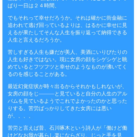
ぱり一日は２４時間、
でもそれって幸せだろうか。それは確かに街金融に
追われて逃げ回っているよりは、はるかに幸せに見
えるが果たしてそんな人生を振り返って納得できる
人生と言えるだろうか。
苦しすぎる人生も嫌だが美人、美酒にいりびたりの
人生も好きではない。現に女房の顔をシゲシゲと眺
めているとフツフツと幸せのようなものが沸いてく
るのを感じることがある。
最近幻覚症状が時々出るからそれかもしれないが、
女房の顔をじ―――と見ていると自分の人生のアル
バムを見ているようでこれでよかったのかと思った
りする。苦労ばっかりしてきた女房には悪い
が、、、、
苦労と言えば昔、石川啄木という詩人が「働けど働
けどなお我が暮らし楽にならざり、じっと手を見