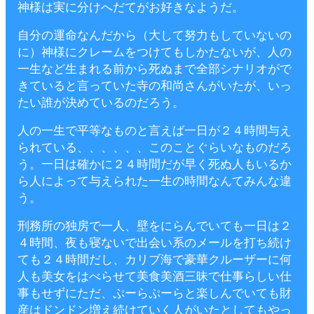
神様は実に分けへだてがお好きなようだ。
自分の運命なんだから（大して努力もしていないの
に）神様にクレームをつけてもしかたないが、人の
一生など生まれる前から死ぬまで全部シナリオがで
きていると言っていた寺の和尚さんがいたが、いっ
たい誰が決めているのだろう。
人の一生で平等なものと言えば一日が２４時間与え
られている、、、、、、このことぐらいなものだろ
う。一日は確かに２４時間だが早く死ぬ人もいるか
ら人によって与えられた一生の時間なんてみんな違
う。
刑務所の独房で一人、壁をにらんでいても一日は２
４時間、夜も寝ないで出会い系のメールを打ち続け
ても２４時間だし、カリブ海で豪華クルーザーに何
人も美女をはべらせて美食美酒三昧で仕事らしい仕
事もせずにただ、ぷーらぷーらと楽しんでいても財
産はドンドン増え続けていく人がいたとしてもやっ