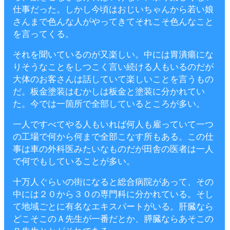
仕事だった。しかし今頃はおじいちゃんから若い娘
さんまで色んな人がやってきてそれこそ色んなこと
を言ってくる。
それを聞いているのが又楽しい。中には胃潰瘍にな
りそうなことをしつこく言い続ける人もいるのだが
大体のお客さんは話していて楽しいことを言うもの
だ。板金塗装はむかしは板金と塗装に分かれてい
た。今では一箇所で全部しているところが多い。
一人ですべてやる人もいれば何人も雇っていて一つ
の工場で何から何まで全部こなす所もある。この仕
事は車の外科医みたいなものだが田舎の医者は一人
で何でもしていることが多い。
十万人ぐらいの街になると総合病院があって、その
中には２０から３０の専門科に分かれている。そし
て地域ごとに有名なエキスパートがいる。肝臓なら
どこそこのＡ先生が一番だとか、膵臓ならあそこの