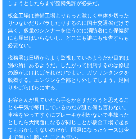
しょうとしたらまず整備免許が必要だ。
板金工場は整備工場よりもっと激しく車体を切った
りつないだりバラしたりするのに国土交通省だけで
無く、多量のシンナーを使うのに消防署にも保健所
にも届出はいらないし、どこにも誰にも報告すらも
必要ない。
税務署は日頃からよく監視しているようだが目的は
別の所にあるようだ。したがって開店するのは修理
の腕がよければそれだけでよい。ガソリンタンクを
脱着する。エンジンを全部とり外してしまう。足回
りをばらばらにする。
お客さんが見ていたら手をかざすだろうと思えるこ
とを平気で毎日しているのだが誰も何も言わない。
車検をやってすぐにブレーキが利かないで事故った
としたら大問題になるが同じことが板金工場で起き
てもおかしくないのだが、問題になったケースは今
まで無いし聴いたことも無い。