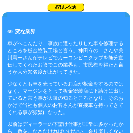
69 変な業界
車がへこんだり、事故に遭ったりした車を修理する
ところを板金塗装工場と言う。神田うの さんや美
川憲一さんがテレビでカーコンビニクラブを随分宣
伝してくれたお陰でこの業界も、市民権を得たと言
うか大分知名度が上がってきた。
少なくとも車を売っているお店が板金をするのでは
なく、マージンをとって板金塗装店に下請けに出し
ていると言う事が大衆の知るところとなり、そのお
かげで当社も個人のお客さんが直接車を持ってきて
くれる事が頻繁になった。
以前はディーラーの下請け仕事が非常に多かったか
ら、数をこなさなければいけない、余り楽しくない