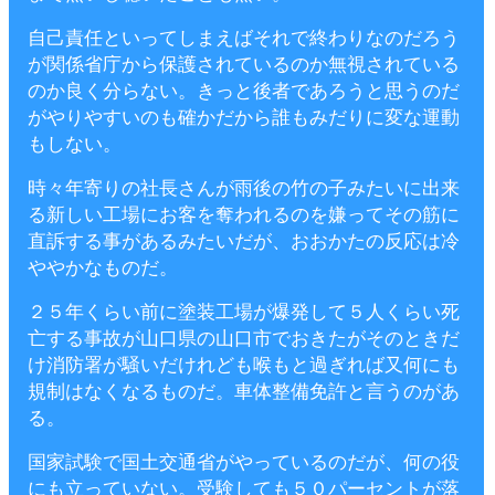
自己責任といってしまえばそれで終わりなのだろう
が関係省庁から保護されているのか無視されている
のか良く分らない。きっと後者であろうと思うのだ
がやりやすいのも確かだから誰もみだりに変な運動
もしない。
時々年寄りの社長さんが雨後の竹の子みたいに出来
る新しい工場にお客を奪われるのを嫌ってその筋に
直訴する事があるみたいだが、おおかたの反応は冷
ややかなものだ。
２５年くらい前に塗装工場が爆発して５人くらい死
亡する事故が山口県の山口市でおきたがそのときだ
け消防署が騒いだけれども喉もと過ぎれば又何にも
規制はなくなるものだ。車体整備免許と言うのがあ
る。
国家試験で国土交通省がやっているのだが、何の役
にも立っていない。受験しても５０パーセントが落