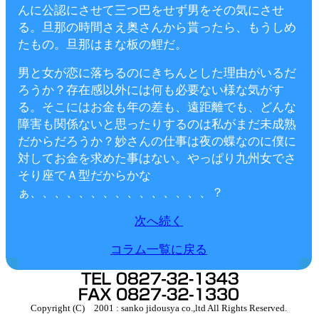
んに公認にさせて三つ巴をせず男をその気にさせ
る。旦那の時間さえ奥さんから貰ったら、もうしめ
たもの。旦那はまな板の鯉だ。
男と女が恋に落ちるのにきちんとした理由がいるだ
ろうか？存在感以外には何も必要ない様な気がす
る。そこにはお金も年の差も、遠距離でも、どんな
障害も関係ないと思ったりするのは私がまだ未成熟
だからだろうか？妙さんの仕事は夜の蝶なのに僕に
対してお金を求めた事はない。やっぱり九州女でさ
そり座でＡ型だからかな
ぁ、、、、、、、、、、、、、、、？
次へ続く
コラム一覧に戻る
Copyright (C) 2001 : sanko jidousya co.,ltd All Rights Reserved.