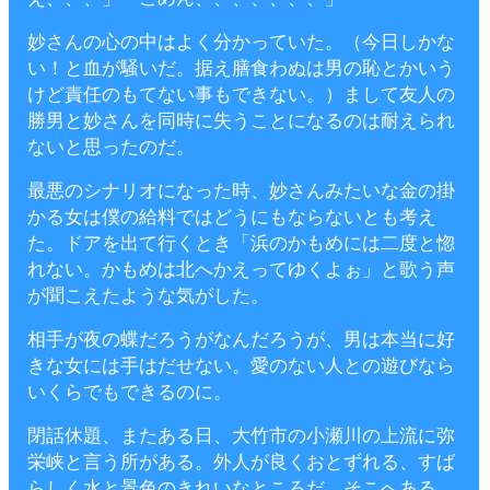
妙さんの心の中はよく分かっていた。（今日しかな
い！と血が騒いだ。据え膳食わぬは男の恥とかいう
けど責任のもてない事もできない。）まして友人の
勝男と妙さんを同時に失うことになるのは耐えられ
ないと思ったのだ。
最悪のシナリオになった時、妙さんみたいな金の掛
かる女は僕の給料ではどうにもならないとも考え
た。ドアを出て行くとき「浜のかもめには二度と惚
れない。かもめは北へかえってゆくよぉ」と歌う声
が聞こえたような気がした。
相手が夜の蝶だろうがなんだろうが、男は本当に好
きな女には手はだせない。愛のない人との遊びなら
いくらでもできるのに。
閉話休題、またある日、大竹市の小瀬川の上流に弥
栄峡と言う所がある。外人が良くおとずれる、すば
らしく水と景色のきれいなところだ。そこへある