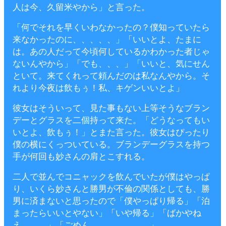
人は今、久留米やから」と言った。
「何でそれを早くいわなかったの？僕知っていたら
来なかったのに、、、、、」「いいとよ、たまに
は。あの人だって今頃何しているかわかった者じゃ
ないんやから」「でも、、、」「いいと、気にせん
といて。来てくれって頼んだのは私なんやから。そ
れより今夜は飲もぅ！私、キゲンいいとよ」
彼女はそういって、見た事もない上等そうなブラン
デーとグラスを二個持って来た。「どうなってもい
いとよ、飲もぅ！」とまた言った。彼女はぴったり
僕の横にくっついている。ブランデーグラスを持つ
手が何回も妙さんの肩とこすれる。
二人で並んでコニャックを飲んでいたが僕はやっぱ
り、いくら妙さんと勝男が不倫の関係としても、勝
男に済まないと思ったので「僕やっぱり帰る」「泊
まったらいいとやない」「いや帰る」「ばかやね
え、、、」「ごめん、、、、、、、」