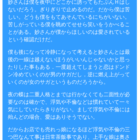
妙さんは僕を夜中にどこかに誘ってもたぶんＨはし
ないだろう。ぎりぎりで止めるのだ。だから僕は苦
しい。どうも僕をもてあそんでいるにちがいない。
苦しがっている僕を眺めてせせら笑いをうかべるこ
とがある。妙さんが僕からほしいのは愛されている
という確認だけだ。
僕も後になって冷静になって考えると妙さんとは最
後の一線は越えないほうがいいんじゃないかと思っ
たりした事もある．一度超えてしまうと恋はドンド
ン冷めていくのが男のサガだし，逆に燃え上がって
いくのが女のサガというものだろうから。
夜の蝶は二重人格とまでは行かなくても二面性が必
要なのは確かで、浮気や不倫などは慣れていて一々
気にしていたらきりがない。まして浮気や不倫には
殆んどの場合、愛はありそうでない。
だからお店でも売れっ娘になるほど浮気や不倫の三
つ巴なんて事は日常茶飯事であり、上手な娘は奥さ