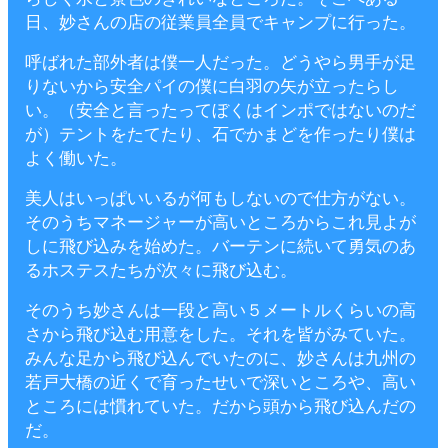
日、妙さんの店の従業員全員でキャンプに行った。
呼ばれた部外者は僕一人だった。どうやら男手が足
りないから安全パイの僕に白羽の矢が立ったらし
い。（安全と言ったってぼくはインポではないのだ
が）テントをたてたり、石でかまどを作ったり僕は
よく働いた。
美人はいっぱいいるが何もしないので仕方がない。
そのうちマネージャーが高いところからこれ見よが
しに飛び込みを始めた。バーテンに続いて勇気のあ
るホステスたちが次々に飛び込む。
そのうち妙さんは一段と高い５メートルくらいの高
さから飛び込む用意をした。それを皆がみていた。
みんな足から飛び込んでいたのに、妙さんは九州の
若戸大橋の近くで育ったせいで深いところや、高い
ところには慣れていた。だから頭から飛び込んだの
だ。