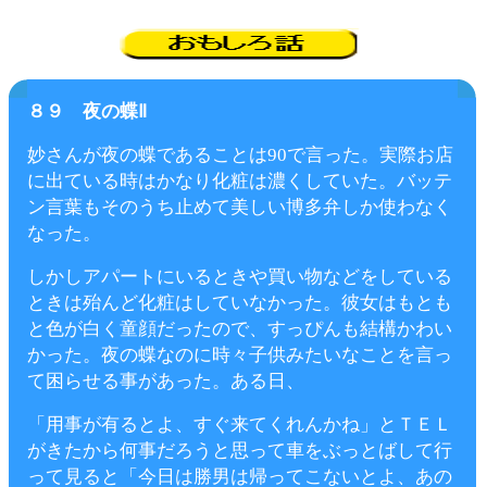
８９ 夜の蝶Ⅱ
妙さんが夜の蝶であることは90で言った。実際お店
に出ている時はかなり化粧は濃くしていた。バッテ
ン言葉もそのうち止めて美しい博多弁しか使わなく
なった。
しかしアパートにいるときや買い物などをしている
ときは殆んど化粧はしていなかった。彼女はもとも
と色が白く童顔だったので、すっぴんも結構かわい
かった。夜の蝶なのに時々子供みたいなことを言っ
て困らせる事があった。ある日、
「用事が有るとよ、すぐ来てくれんかね」とＴＥＬ
がきたから何事だろうと思って車をぶっとばして行
って見ると「今日は勝男は帰ってこないとよ、あの