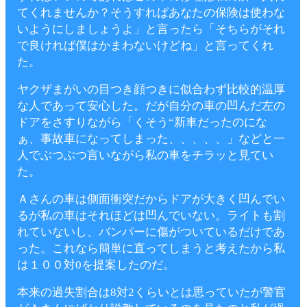
てくれませんか？そうすればあなたの保険は使わな
いようにしましょうよ」と言ったら「そちらがそれ
で良ければ僕はかまわないけどね」と言ってくれ
た。
ヤクザまがいの目つき顔つきに似合わず比較的温厚
な人であって安心した。だが自分の車の凹んだ左の
ドアをさすりながら「くそう“新車だったのにな
ぁ、事故車になってしまった、、、、、」などと一
人でぶつぶつ言いながら私の車をチラッと見てい
た。
Ａさんの車は側面衝突だからドアが大きく凹んでい
るが私の車はそれほどは凹んでいない。ライトも割
れていないし、バンパーに傷がついているだけであ
った。これなら簡単に直ってしまうと考えたから私
は１００対0を提案したのだ。
本来の過失割合は8対2くらいとは思っていたが警官