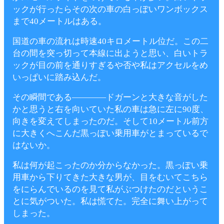
ックが行ったらその次の車の白っぽいワンボックス
まで40メートルはある。
国道の車の流れは時速40キロメートル位だ。この二
台の間を突っ切って本線に出ようと思い、白いトラ
ックが目の前を通りすぎるや否や私はアクセルをめ
いっぱいに踏み込んだ。
その瞬間である――――ドガーンと大きな音がした
かと思うと右を向いていた私の車は急に左に90度、
向きを変えてしまったのだ。そして10メートル前方
に大きくへこんだ黒っぽい乗用車がとまっているで
はないか。
私は何が起こったのか分からなかった。黒っぽい乗
用車から下りてきた大きな男が、目をむいてこちら
をにらんでいるのを見て私がぶつけたのだというこ
とに気がついた。私は慌てた。完全に舞い上がって
しまった。