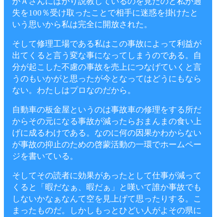
がＡさんにばかり説教しているのを見たのと私が過
失を100％受け取ったことで相手に迷惑を掛けたと
いう思いから私は完全に開放された。
そして修理工場である私はこの事故によって利益が
出てくると言う変な事になってしまうのである。自
分が起こした不慮の事故を売上につなげていくと言
うのもいかがと思ったが今となってはどうにもなら
ない。わたしはプロなのだから。
自動車の板金屋というのは事故車の修理をする所だ
からその元になる事故が減ったらおまんまの食い上
げに成るわけである。なのに何の因果かわからない
が事故の抑止のための啓蒙活動の一環でホームペー
ジを書いている。
そしてその読者に効果があったとして仕事が減って
くると「暇だなぁ、暇だぁ」と嘆いて誰か事故でも
しないかなぁなんて空を見上げて思ったりする。こ
まったものだ。しかしもっとひどい人がよその県に