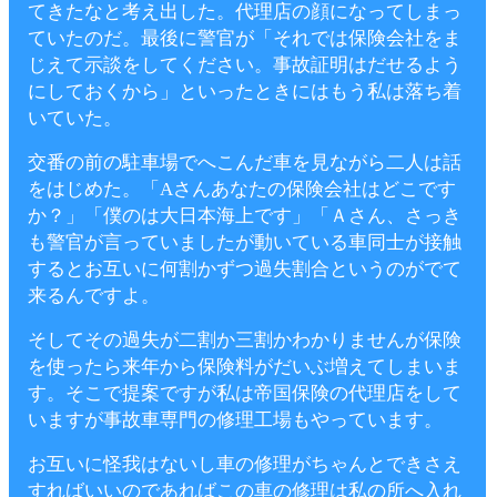
てきたなと考え出した。代理店の顔になってしまっ
ていたのだ。最後に警官が「それでは保険会社をま
じえて示談をしてください。事故証明はだせるよう
にしておくから」といったときにはもう私は落ち着
いていた。
交番の前の駐車場でへこんだ車を見ながら二人は話
をはじめた。「Aさんあなたの保険会社はどこです
か？」「僕のは大日本海上です」「Ａさん、さっき
も警官が言っていましたが動いている車同士が接触
するとお互いに何割かずつ過失割合というのがでて
来るんですよ。
そしてその過失が二割か三割かわかりませんが保険
を使ったら来年から保険料がだいぶ増えてしまいま
す。そこで提案ですが私は帝国保険の代理店をして
いますが事故車専門の修理工場もやっています。
お互いに怪我はないし車の修理がちゃんとできさえ
すればいいのであればこの車の修理は私の所へ入れ