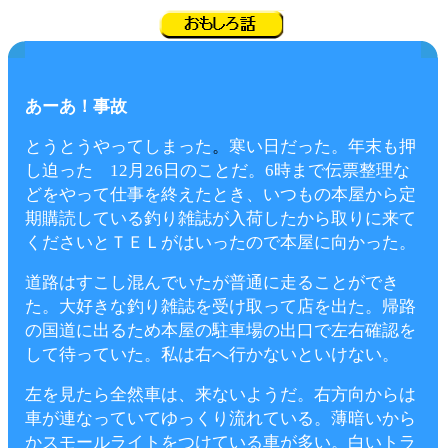
あーあ！事故
とうとうやってしまった
。
寒い日だった。年末も押
し迫った
12月26日のことだ。6時まで伝票整理な
どをやって仕事を終えたとき、いつもの本屋から定
期購読している釣り雑誌が入荷したから取りに来て
くださいとＴＥＬがはいったので本屋に向かった。
道路はすこし混んでいたが普通に走ることができ
た。大好きな釣り雑誌を受け取って店を出た。帰路
の国道に出るため本屋の駐車場の出口で左右確認を
して待っていた。私は右へ行かないといけない。
左を見たら全然車は、来ないようだ。右方向からは
車が連なっていてゆっくり流れている。薄暗いから
かスモールライトをつけている車が多い。白いトラ