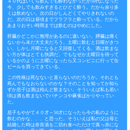
４０代はいくら飲んでも酔わなかったが50代になった
今、少しでも飲みすぎるとひどく酔う。だから余り多
くは飲めない。次の日がしんどくてやりきれないの
だ。次の日は昼頃までフラフラと酔っている。だから
あまりおそい時間までは飲むのはやめにした。
肝臓かどこかに無理があるのに違いない。膵臓は痛く
ないから未だ大丈夫だろう。土曜に飲むと日曜がきつ
い。しかし月曜になると又回復してくる。酒は飲まな
い方が体はとても快調だ。でもなぜか土曜日を待って
いるかのように土曜になったら又コンビニに行って缶
ビールを買ってきている。
この性格は死なないと直らないのだろうか。それとも
死んでもなおらないのかな？そのことを知ってか知ら
ずか息子は酒は殆んど飲まない。そういえば私も若い
頃は酒も飲まないでパチンコや麻雀ばかりやってい
た。
息子もやがて４０才～50才になったら今の私のように
飲むのかな、、、と思った。そういえば私の父は母と
結婚した時は奈良漬を二切れ食べただけで真っ赤にな