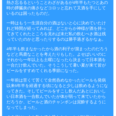
熱さ忘るるということわざがあるが4年半もたつとあの
時の膵臓炎の痛さなどコロッと忘れて又酒を手にして
いるのは困ったものだ。
一時はもう一生涯自分の酒はないと心に決めていたけ
れど時間が経ってみれば、どこからか神様が酒を持っ
てきてくれたところを見れば未だ私の飲むべき酒は残
っていたのかと思ったりするのは勝手過ぎるかなぁ。
4年半も飲まなかったから酒の利子が溜まったのだろう
などと馬鹿なことを考えたりもした。よせばいいのに
それから一年以上も土曜になったら決まって日本酒を
一合だけ飲んでいた。そうこうして暑い夏が来て皆が
ビールをすすめてくれる季節になった。
一年前は苦くて苦くて全然呑めなかったビールも発病
以来6年半を経過する頃になると少しは飲めるようにな
ってきた。そしてビールをすこし飲んだあとにおいし
い日本酒を一合飲んでいたが体が弱って来ていたから
だろうか、ビールと酒のチャンポンは泥酔するように
なってしまった。