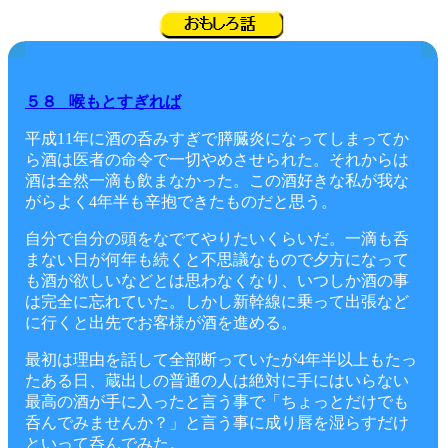
５８ 喉もとすぎれば
平成11年に酒の呑みすぎで膵臓炎になってしまってか
ら酒は医者の命令で一切やめさせられた。それからは
酒は全然一滴も飲まなかった。この酒好きな私が我な
がらよく4年半も辛抱できたものだと思う。
自分で自分の頭をなでてやりたいくらいだ。一滴も呑
まない日が何年も続くと不思議なもので夕方になって
も酒が欲しいなどとは思わなくなり、いつしか酒の事
は完全に忘れていた。しかし新幹線に乗って出張など
に行くと出先でお客様が酒を進める。
最初は理由を話して全部断っていたが4年半以上もたっ
たある日、蔵出しの普通の人は絶対に手にはいらない
最高の酒が手に入ったと言う事で「ちょっとだけでも
呑んでみませんか？」と言う事に成り唇を湿らすだけ
といって呑んでみた。