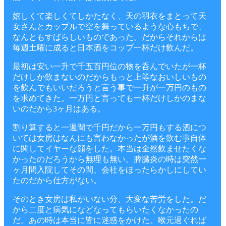
嬉しくて楽しくてしかたなく、天の羽衣をまとって天
女さんとカップルで空を舞っているような心もちで、
なんともすばらしいものであった。だからそれからは
毎週土曜に成ると日本酒をコップ一杯だけ飲んだ。
最初は安い一升で千五百円位の物を呑んでいたが一杯
だけしか飲まないのだからもっと上等なおいしいもの
を飲んでもいいだろうと言う事で一升が一万円のもの
を求めてきた。一万円と言っても一杯だけしかのまな
いのだから3ヶ月はある。
割り算すると一週間で千円だから一万円もする酒につ
いては女房はなんにも言わなかったが酒を飲む事自体
に関してイヤーな顔をした。本当は全然飲ませたくな
かったのだろうから無理も無い。膵臓炎の時は突然一
ヶ月間入院してその間、会社をほったらかしにしてい
たのだから仕方がない。
そのとき女房は私がいない分、大変な苦労をした。だ
から二度と病気になどなってもらいたくなかったの
だ。あの時は本当に皆に迷惑をかけた。喉元過ぐれば