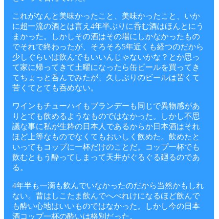
これがなんと美味かったこと、美味かったこと、いか
に超一流の酒とは言え4年半ぶりに呑む酒はほんとにう
まかった。しかしその酒はその場にしかなかったもの
でそれで終わったが、そろそろ5年近くも経つのだから
少しぐらいは飲んでもいいんじゃないかな？とか思っ
て家に帰ってきて土曜になったら缶ビールを買ってき
てちょっと呑んでみたが、久しぶりのビールは苦くて
苦くてとても呑めない。
ワインもチューハイもブランデーも同じで異物感があ
りとても飲めるようなものではなかった。しかし不思
議な事に私が生粋の日本人であるからか日本酒はそれ
ほど上等なものでなくてもおいしく飲めた。飲めたと
いってもコップに一杯だけのことだ。コップ一杯でも
飲むともう酔ってしまって天井がぐるぐる廻るのであ
る。
4年半も一滴も飲んでいなかったのだから当然かもしれ
ない。昔はしこたま飲んでへべれけになるほど飲んで
も酔い心地はいいものではなかった。しかし今の日本
酒コップ一杯の酔いは格別だった。