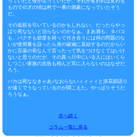
っていたと母が言っていたが、それが変われば変わる
もので45才の頃は村で一番の酒豪になっていたそう
だ。
その血筋を引いているのかもしれない。だったらやっ
ぱり死なないと治らないのかなぁ。まあ酒も、タバコ
も、バクチも節度を持って付き合うには何の問題のな
いが使用量を誤ったら身の破滅に直結するのだからい
かに百薬の長なんて言ったって気をつけなくてはいけ
ないと思うのだが、その真っ只中にいる人にはいくら
しつこい家族の忠告も殆んど耳に入らないのはなぜだ
ろう。
バカは死ななきゃあ♪なおらないィィィィと浪花節語り
が遠くでうなっているのが聞こえた。やっぱりそうだ
ろうなぁ。
次へ続く
コラム一覧に戻る